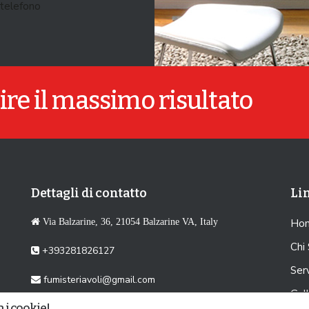
 telefono
ire il massimo risultato
Dettagli di contatto
Lin
Via Balzarine, 36, 21054 Balzarine VA, Italy
Ho
Chi
+393281826127
Serv
fumisteriavoli@gmail.com
Gall
 i cookie!