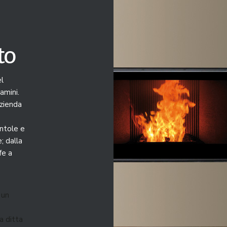
to
el
amini.
azienda
entole e
; dalla
fe a
 un
a ditta