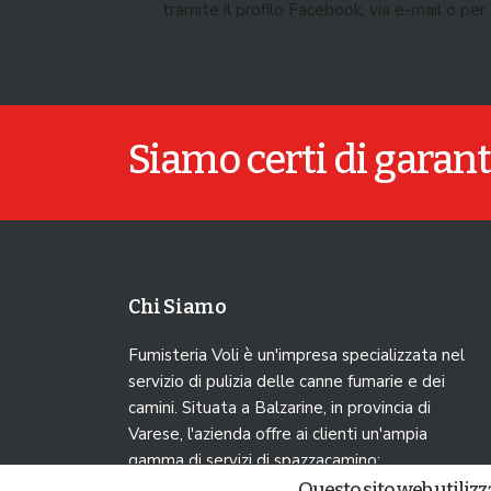
tramite il profilo Facebook, via e-mail o per
Siamo certi di garant
Chi Siamo
Fumisteria Voli è un'impresa specializzata nel
servizio di pulizia delle canne fumarie e dei
camini. Situata a Balzarine, in provincia di
Varese, l'azienda offre ai clienti un'ampia
gamma di servizi di spazzacamino:
dall'installazione di camini, ventole e
Questo sito web utilizza