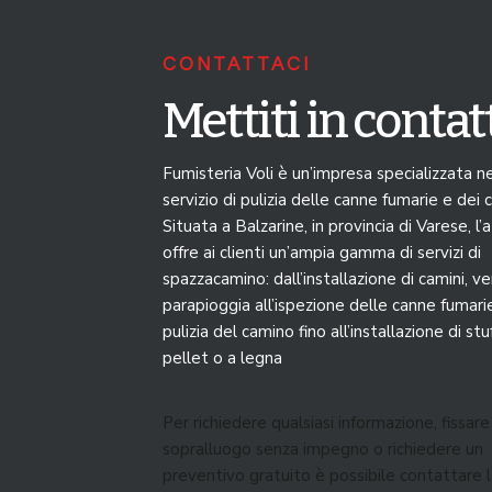
CONTATTACI
Mettiti in contat
Fumisteria Voli è un’impresa specializzata n
servizio di pulizia delle canne fumarie e dei c
Situata a Balzarine, in provincia di Varese, l’
offre ai clienti un’ampia gamma di servizi di
spazzacamino: dall’installazione di camini, v
parapioggia all’ispezione delle canne fumarie
pulizia del camino fino all’installazione di stu
pellet o a legna
Per richiedere qualsiasi informazione, fissare
sopralluogo senza impegno o richiedere un
preventivo gratuito è possibile contattare l