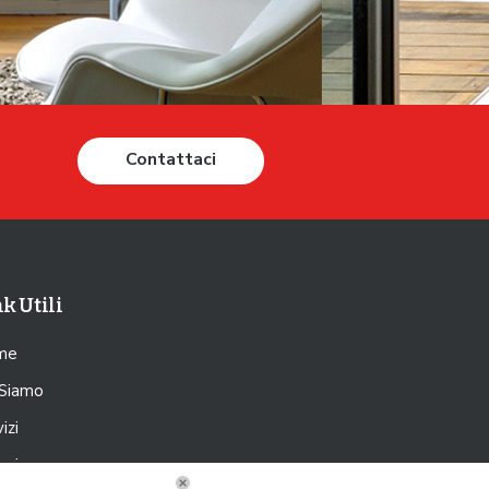
Contattaci
k Utili
me
 Siamo
izi
eria