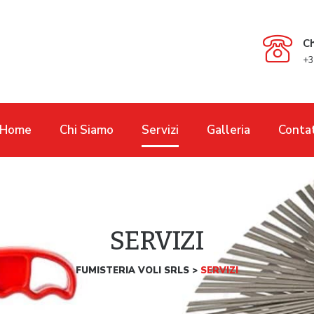
C
+3
Home
Chi Siamo
Servizi
Galleria
Contat
SERVIZI
FUMISTERIA VOLI SRLS
>
SERVIZI